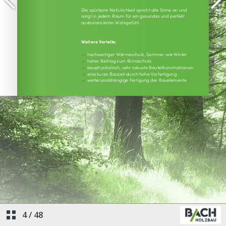
4
/
48