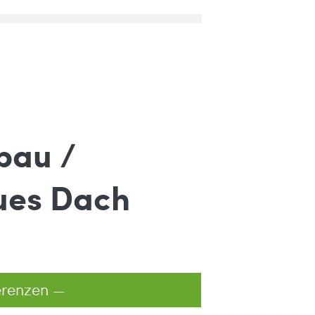
bau /
ues Dach
erenzen —